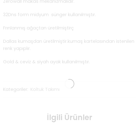
Zerowall makas mekanizmalıdır.
32Dns form midyum sünger kullanılmıştır.
Frınlanmış ağaçtan üretilmiştirç
Dallas kumaşdan üretilmiştir.kumaş kartelasından istenilen
renk yapıplır.
Gold & ceviz & siyah ayak kullanılmıştır.
Kategoriler:
Koltuk Takımı
İlgili Ürünler