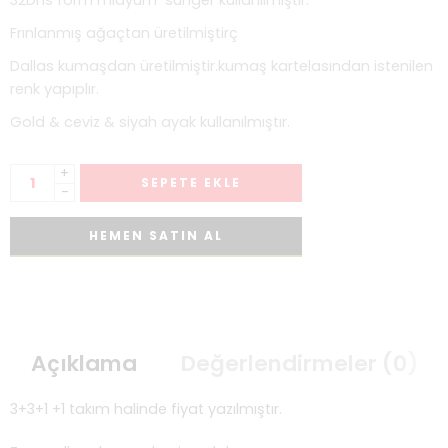
32Dns form midyum sünger kullanılmıştır.
Frınlanmış ağaçtan üretilmiştirç
Dallas kumaşdan üretilmiştir.kumaş kartelasından istenilen
renk yapıplır.
Gold & ceviz & siyah ayak kullanılmıştır.
+
SEPETE EKLE
-
HEMEN SATIN AL
Açıklama
Değerlendirmeler (0)
3+3+1 +1 takım halinde fiyat yazılmıştır.