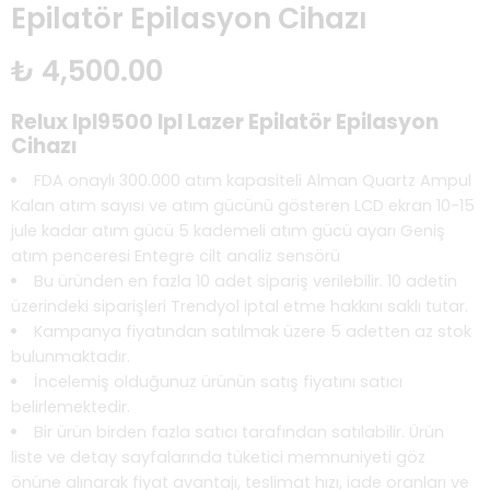
Epilatör Epilasyon Cihazı
₺
4,500.00
Relux Ipl9500 Ipl Lazer Epilatör Epilasyon
Cihazı
FDA onaylı 300.000 atım kapasiteli Alman Quartz Ampul
Kalan atım sayısı ve atım gücünü gösteren LCD ekran 10-15
jule kadar atım gücü 5 kademeli atım gücü ayarı Geniş
atım penceresi Entegre cilt analiz sensörü
Bu üründen en fazla 10 adet sipariş verilebilir. 10 adetin
üzerindeki siparişleri Trendyol iptal etme hakkını saklı tutar.
Kampanya fiyatından satılmak üzere 5 adetten az stok
bulunmaktadır.
İncelemiş olduğunuz ürünün satış fiyatını satıcı
belirlemektedir.
Bir ürün birden fazla satıcı tarafından satılabilir. Ürün
liste ve detay sayfalarında tüketici memnuniyeti göz
önüne alınarak fiyat avantajı, teslimat hızı, iade oranları ve