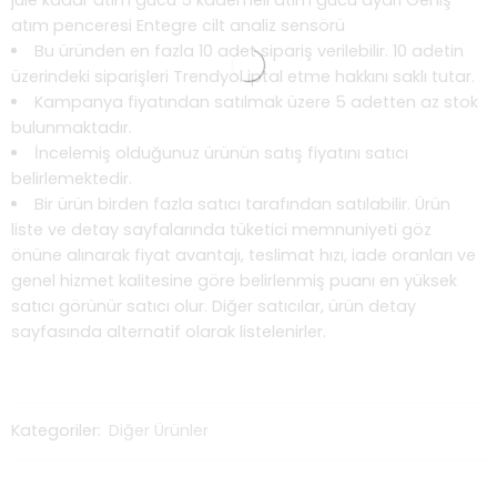
jule kadar atım gücü 5 kademeli atım gücü ayarı Geniş
atım penceresi Entegre cilt analiz sensörü
Bu üründen en fazla 10 adet sipariş verilebilir. 10 adetin
üzerindeki siparişleri Trendyol iptal etme hakkını saklı tutar.
Kampanya fiyatından satılmak üzere 5 adetten az stok
bulunmaktadır.
İncelemiş olduğunuz ürünün satış fiyatını satıcı
belirlemektedir.
Bir ürün birden fazla satıcı tarafından satılabilir. Ürün
liste ve detay sayfalarında tüketici memnuniyeti göz
önüne alınarak fiyat avantajı, teslimat hızı, iade oranları ve
genel hizmet kalitesine göre belirlenmiş puanı en yüksek
satıcı görünür satıcı olur. Diğer satıcılar, ürün detay
sayfasında alternatif olarak listelenirler.
Kategoriler:
Diğer Ürünler