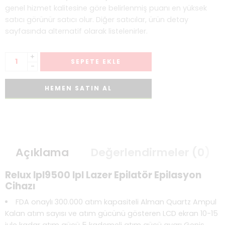
genel hizmet kalitesine göre belirlenmiş puanı en yüksek
satıcı görünür satıcı olur. Diğer satıcılar, ürün detay
sayfasında alternatif olarak listelenirler.
+
SEPETE EKLE
-
HEMEN SATIN AL
Açıklama
Değerlendirmeler (0)
Relux Ipl9500 Ipl Lazer Epilatör Epilasyon
Cihazı
FDA onaylı 300.000 atım kapasiteli Alman Quartz Ampul
Kalan atım sayısı ve atım gücünü gösteren LCD ekran 10-15